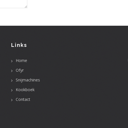
Links
User
Home
account
menu
Ofyr
Snijmachines
Kookboek
Contact