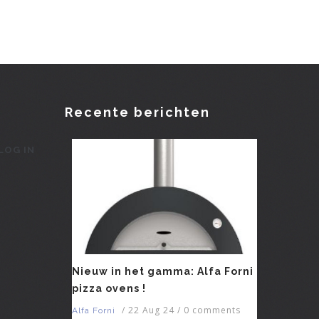
Recente berichten
LOG IN
Nieuw in het gamma: Alfa Forni
pizza ovens !
/
22 Aug 24
/
0 comments
Alfa Forni