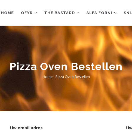
AIN
AVIGATION
HOME
OFYR
THE BASTARD
ALFA FORNI
SN
Pizza Oven Bestellen
Home
-
Pizza Oven Bestellen
Breadcrumb
Uw email adres
Uw