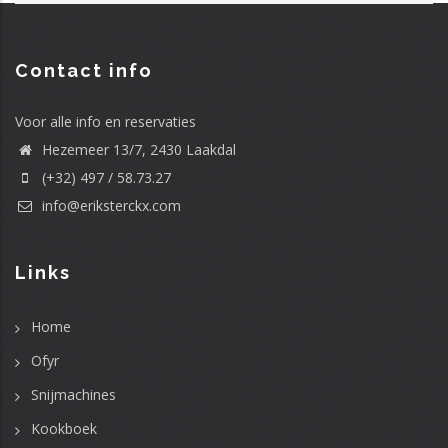
0495 /
Kapelstraat
2440
Contact info
50.44.21
+32 493 60
Olenseweg 136 A
2440
Voor alle info en reservaties
21 25
Hezemeer 13/7, 2430 Laakdal
(+32) 497 / 58.73.27
g.be/
014 / 36.84.00
Welvaartstraat 22
2200
info@eriksterckx.com
rts.be/
0473 / 917 .
De Paepestraat
2200
217
13
Links
be
014 / 84.84.00
Koningshof 9
2460
Home
0478 73 49
Lijsterlaan 25
2630
02‬
Ofyr
Snijmachines
rce.be/
014 57 46 46
Nijverheidsstraat
2260
13
Kookboek