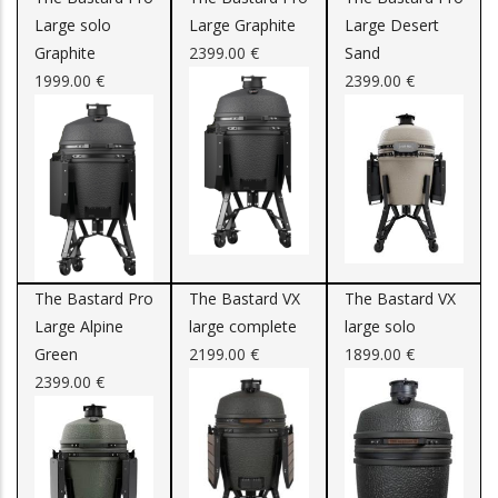
Large solo
Large Graphite
Large Desert
t.be/
0493 /
Turhoutsebaan
2400
Graphite
2399.00 €
Sand
14.38.94
204/1
1999.00 €
2399.00 €
ing.be
0478 29 30
Madritten 19
2370
58
0496/51.56.57
Sint-
3300
Martinusstraat 16
be/
0477363454
Karel Oomsstraat
2480
The Bastard Pro
The Bastard VX
The Bastard VX
hapeau.be/
014 / 32.36.99
Voogdijstraat 8
2400
Large Alpine
large complete
large solo
Green
2199.00 €
1899.00 €
2399.00 €
le.be/
0496 53 72
Nijverheidsstraat
2160
78
72 unit 20
014 72 88 34
Blokstraat 36
2480