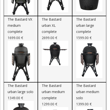
014 / 32 15
E. Becquaertlaan
2400
69
2
The Bastard VX
The Bastard
The Bastard
medium
urban XL
urban large
.be/
0498 60 14
Kalvariebergstraat
2440
complete
complete
complete
93
72
1699.00 €
2699.00 €
1599.00 €
014 / 867.849
Kanaalweg 6 bus
2430
1
inair.be
0486 /
Hoogstraat 9 B
2470
72.42.75
cotes.com/
014 74 92 55
Brugweg 1 bus A
2440
0478 /
Melkstraat 14A
2460
The Bastard
The Bastard
The Bastard
57.67.84
urban large solo
urban medium
urban medium
1349.00 €
complete
solo
0498 21 66
1299.00 €
1399.00 €
41