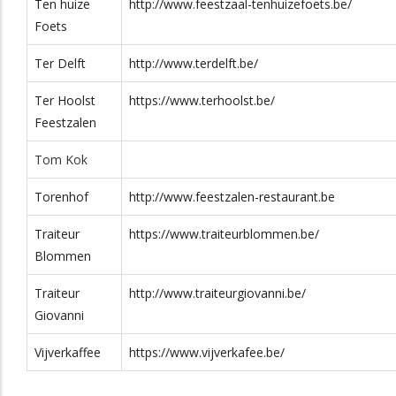
Ten huize
http://www.feestzaal-tenhuizefoets.be/
anni.be/
0476 42 68
Grote Markt 13 D
2260
Foets
85
Ter Delft
http://www.terdelft.be/
.be/
0486 400 400
Kapelstraat 70
3590
Ter Hoolst
https://www.terhoolst.be/
Feestzalen
Tom Kok
Torenhof
http://www.feestzalen-restaurant.be
Traiteur
https://www.traiteurblommen.be/
Blommen
Traiteur
http://www.traiteurgiovanni.be/
Giovanni
Vijverkaffee
https://www.vijverkafee.be/