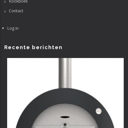
Kookboek
Contact
Log in
User
account
menu
Recente berichten