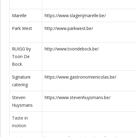
24
Marelle
https://www.slagerijmarelle.be/
0498 / 089
137
Park West
http://www.parkwest.be/
nhuizefoets.be/
014 31 89 46
Lindeplein 6
2400
RUIGG by
http://www.toondebock.be/
Toon De
03 645 04 27
Laar 42
2180
Bock
e/
014 / 81.10.12
Olmensebaan 138
2490
Signature
https://www.gastronomienicolas.be/
catering
0474/25.68.46
Broekzijstraat 12
2275
Steven
https://www.stevenhuysmans.be/
Huysmans
estaurant.be
014/54.43.91
Geneinde 1
2260
Taste in
ommen.be/
013 333 699
Staatsbaan 215
3460
motion
bus 2