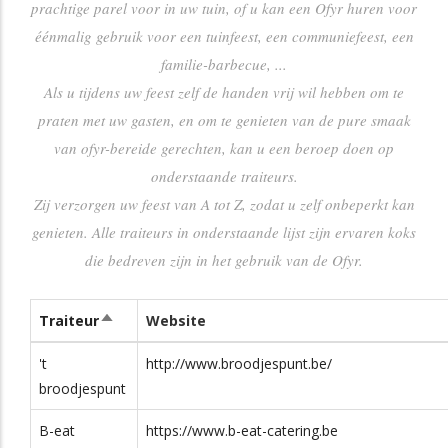
prachtige parel voor in uw tuin, of u kan een Ofyr huren voor
éénmalig gebruik voor een tuinfeest, een communiefeest, een
t.be/
0493 /
Turhoutsebaan
2400
familie-barbecue, ...
14.38.94
204/1
Als u tijdens uw feest zelf de handen vrij wil hebben om te
ing.be
0478 29 30
Madritten 19
2370
praten met uw gasten, en om te genieten van de pure smaak
58
van ofyr-bereide gerechten, kan u een beroep doen op
0496/51.56.57
Sint-
3300
onderstaande traiteurs.
Martinusstraat 16
Zij verzorgen uw feest van A tot Z, zodat u zelf onbeperkt kan
genieten. Alle traiteurs in onderstaande lijst zijn ervaren koks
be/
0477363454
Karel Oomsstraat
2480
die bedreven zijn in het gebruik van de Ofyr.
hapeau.be/
014 / 32.36.99
Voogdijstraat 8
2400
Traiteur
Website
Sort
descending
le.be/
0496 53 72
Nijverheidsstraat
2160
't
http://www.broodjespunt.be/
78
72 unit 20
broodjespunt
014 72 88 34
Blokstraat 36
2480
B-eat
https://www.b-eat-catering.be