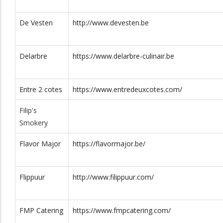
m/
0486 47 87
Winkel 81
2300
De Vesten
http://www.devesten.be
05
ng.com/
0478 /
Zwaluwlaan
3110
Delarbre
https://www.delarbre-culinair.be
13.13.13
ns.be
011 / 916557
Bosstraat 160
3930
Entre 2 cotes
https://www.entredeuxcotes.com/
Filip's
014 70 60 00
Kapelstraat 7
2440
Smokery
ring.be/
011 28 61 00
Voogdijstraat 29
3500
Flavor Major
https://flavormajor.be/
ure.be/main/home
03/322 94 20
Herentalsebaan
2390
26
Flippuur
http://www.filippuur.com/
03 / 488.22.56
Smidsstraat 39
2590
FMP Catering
https://www.fmpcatering.com/
03 820 65 21
Filip Williotstraat 9
2600