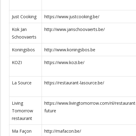
rrow.com/nl/restaurant-
02 263 01 33
Indringingsweg 1
1800
Just Cooking
https://www.justcooking.be/
Kok Jan
http://www.janschoovaerts.be/
+32 16 41 50
Altenaken 11
3320
Schoovaerts
41
Koningsbos
http://www.koningsbos.be
elle.be/
011 76 81 05
Dorpsstraat 12
3930
KOZI
https://www.kozi.be/
/
+32 3 239 57
Rooiplein 6
2600
45
La Source
https://restaurant-lasource.be/
.be/
0495 57 59
30
Living
https://www.livingtomorrow.com/nl/restaurant
Tomorrow
future
enicolas.be/
0496/128657
Turnhoutseweg
2340
restaurant
61
Ma Façon
http://mafacon.be/
smans.be/
0494 63 72
Badstraat 2
2440