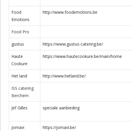
Food
http://www.foodemotions.be
0495 /
Kapelstraat
2440
Emotions
50.44.21
Food Pro
+32 493 60
Olenseweg 136 A
2440
21 25
gustus
https://www.gustus-catering.be/
g.be/
014 / 36.84.00
Welvaartstraat 22
2200
Haute
https://www.hautecookure.be/main/home
Cookure
rts.be/
0473 / 917 .
De Paepestraat
2200
217
13
Het land
http://www.hetland.be/
be
014 / 84.84.00
Koningshof 9
2460
ISS catering
Berchem
0478 73 49
Lijsterlaan 25
2630
02‬
Jef Gilles
speciale aanbieding
rce.be/
014 57 46 46
Nijverheidsstraat
2260
13
Jomavi
https://jomavi.be/