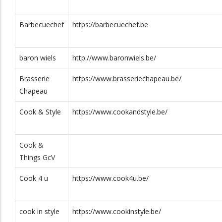
014 / 32 15
E. Becquaertlaan
2400
Barbecuechef
https://barbecuechef.be
69
2
.be/
0498 60 14
Kalvariebergstraat
2440
baron wiels
http://www.baronwiels.be/
93
72
Brasserie
https://www.brasseriechapeau.be/
014 / 867.849
Kanaalweg 6 bus
2430
Chapeau
1
Cook & Style
https://www.cookandstyle.be/
inair.be
0486 /
Hoogstraat 9 B
2470
72.42.75
Cook &
cotes.com/
014 74 92 55
Brugweg 1 bus A
2440
Things GcV
0478 /
Melkstraat 14A
2460
Cook 4 u
https://www.cook4u.be/
57.67.84
0498 21 66
cook in style
https://www.cookinstyle.be/
41