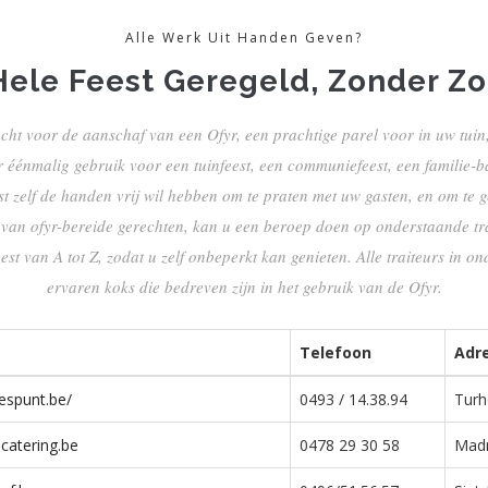
Alle Werk Uit Handen Geven?
ele Feest Geregeld, Zonder Z
echt voor de aanschaf van een Ofyr, een prachtige parel voor in uw tuin
 éénmalig gebruik voor een tuinfeest, een communiefeest, een familie-ba
est zelf de handen vrij wil hebben om te praten met uw gasten, en om te 
van ofyr-bereide gerechten, kan u een beroep doen op onderstaande tra
est van A tot Z, zodat u zelf onbeperkt kan genieten. Alle traiteurs in ond
ervaren koks die bedreven zijn in het gebruik van de Ofyr.
Telefoon
Adr
espunt.be/
0493 / 14.38.94
Turh
catering.be
0478 29 30 58
Madr