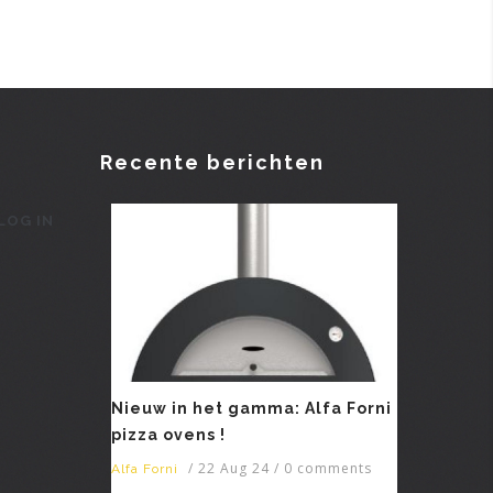
Recente berichten
LOG IN
Nieuw in het gamma: Alfa Forni
pizza ovens !
/
22 Aug 24
/
0 comments
Alfa Forni