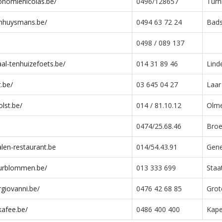
onomienicolas.be/
0496/128657
Turn
enhuysmans.be/
0494 63 72 24
Bads
0498 / 089 137
al-tenhuizefoets.be/
014 31 89 46
Lind
t.be/
03 645 04 27
Laar
lst.be/
014 / 81.10.12
Olm
0474/25.68.46
Broe
len-restaurant.be
014/54.43.91
Gene
eurblommen.be/
013 333 699
Staa
rgiovanni.be/
0476 42 68 85
Grot
kafee.be/
0486 400 400
Kape