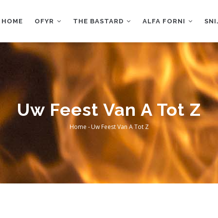
AIN
AVIGATION
HOME
OFYR
THE BASTARD
ALFA FORNI
SN
Uw Feest Van A Tot Z
Home
-
Uw Feest Van A Tot Z
Breadcrumb