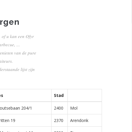
orgen
, of u kan een Ofyr
rbecue, ...
genieten van de pure
iteurs.
erstaande lijst zijn
es
Stad
outsebaan 204/1
2400
Mol
itten 19
2370
Arendonk