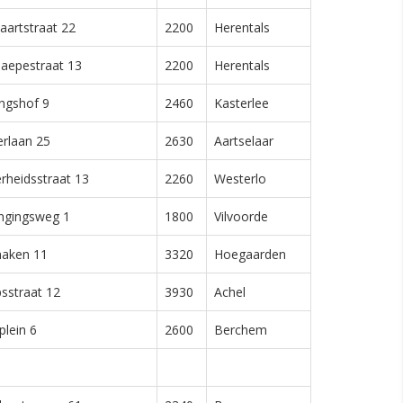
aartstraat 22
2200
Herentals
aepestraat 13
2200
Herentals
ngshof 9
2460
Kasterlee
terlaan 25
2630
Aartselaar
erheidsstraat 13
2260
Westerlo
ingingsweg 1
1800
Vilvoorde
naken 11
3320
Hoegaarden
sstraat 12
3930
Achel
plein 6
2600
Berchem