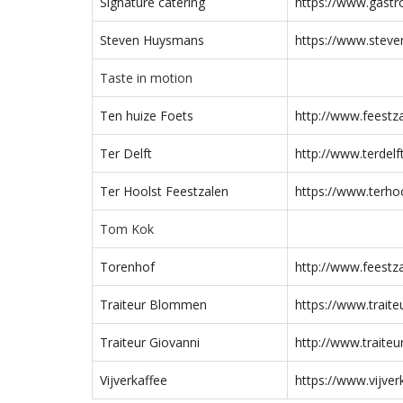
Signature catering
https://www.gastr
Steven Huysmans
https://www.stev
Taste in motion
Ten huize Foets
http://www.feestza
Ter Delft
http://www.terdelf
Ter Hoolst Feestzalen
https://www.terhoo
Tom Kok
Torenhof
http://www.feestza
Traiteur Blommen
https://www.trait
Traiteur Giovanni
http://www.traiteu
Vijverkaffee
https://www.vijver