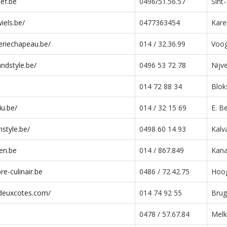
ef.be
0496/51.56.57
Sint
iels.be/
0477363454
Kare
eriechapeau.be/
014 / 32.36.99
Voog
ndstyle.be/
0496 53 72 78
Nijv
014 72 88 34
Blok
u.be/
014 / 32 15 69
E. B
style.be/
0498 60 14 93
Kalv
en.be
014 / 867.849
Kana
re-culinair.be
0486 / 72.42.75
Hoog
edeuxcotes.com/
014 74 92 55
Brug
0478 / 57.67.84
Melk