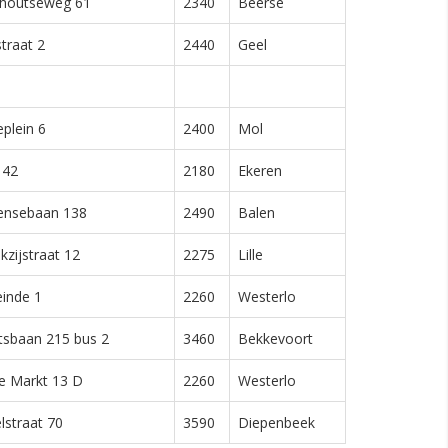
houtseweg 61
2340
Beerse
traat 2
2440
Geel
eplein 6
2400
Mol
 42
2180
Ekeren
ensebaan 138
2490
Balen
kzijstraat 12
2275
Lille
inde 1
2260
Westerlo
tsbaan 215 bus 2
3460
Bekkevoort
e Markt 13 D
2260
Westerlo
lstraat 70
3590
Diepenbeek