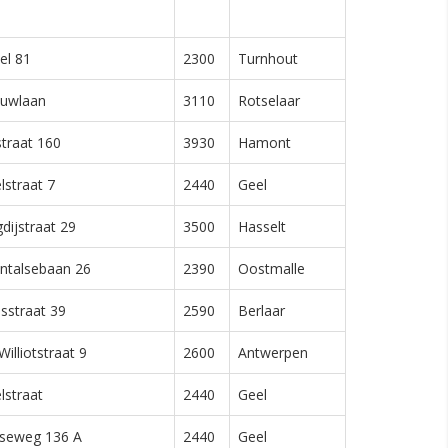
el 81
2300
Turnhout
uwlaan
3110
Rotselaar
traat 160
3930
Hamont
lstraat 7
2440
Geel
dijstraat 29
3500
Hasselt
ntalsebaan 26
2390
Oostmalle
sstraat 39
2590
Berlaar
 Williotstraat 9
2600
Antwerpen
lstraat
2440
Geel
seweg 136 A
2440
Geel