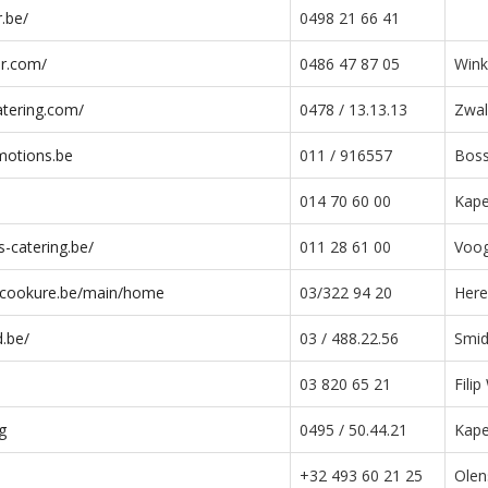
r.be/
0498 21 66 41
ur.com/
0486 47 87 05
Wink
tering.com/
0478 / 13.13.13
Zwal
motions.be
011 / 916557
Boss
014 70 60 00
Kape
-catering.be/
011 28 61 00
Voog
ecookure.be/main/home
03/322 94 20
Here
d.be/
03 / 488.22.56
Smid
03 820 65 21
Filip
g
0495 / 50.44.21
Kape
+32 493 60 21 25
Olen