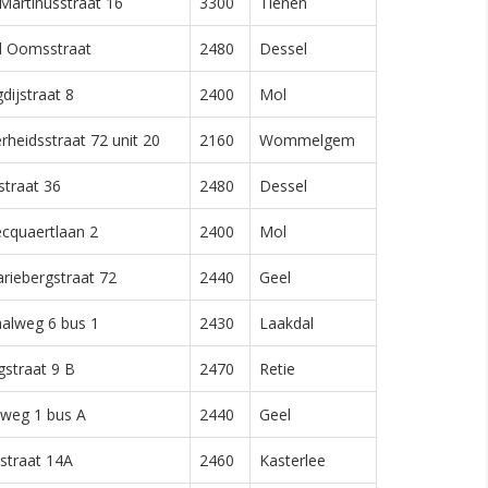
-Martinusstraat 16
3300
Tienen
l Oomsstraat
2480
Dessel
dijstraat 8
2400
Mol
erheidsstraat 72 unit 20
2160
Wommelgem
straat 36
2480
Dessel
ecquaertlaan 2
2400
Mol
ariebergstraat 72
2440
Geel
alweg 6 bus 1
2430
Laakdal
straat 9 B
2470
Retie
weg 1 bus A
2440
Geel
straat 14A
2460
Kasterlee