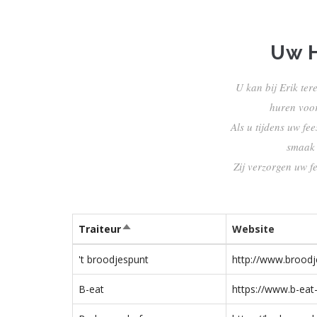
Uw H
U kan bij Erik ter
huren voor
Als u tijdens uw fe
smaak 
Zij verzorgen uw fe
Traiteur
Website
Sort
descending
't broodjespunt
http://www.broodj
B-eat
https://www.b-eat-