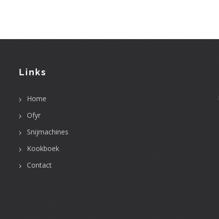
Links
User
Home
account
menu
Ofyr
Snijmachines
Kookboek
Contact